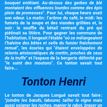
bouquet entêtant. Au-dessus des gerbes de blé
montaient des effluences lourdes comme des épis
plein de promesses
". Pour lui, chaque heure avait
son odeur. Le matin : l’arôme du café, le midi : les
fumets de la soupe et des viandes grillées et, le
soir : le souffle du bétail rentrant du pré qui
piétinait sa litière. Pour gagner les communs de
l’habitation, il longeait l’étable "
où se mélangeaient
l’haleine des bêtes et celle du fumier fraichement
remué
", les écuries qui "
étaient enveloppées de
relents aristocratiques de crottin, proches de ceux
de la truffe
" et l’espace de la bergerie délimité par
"
le suint des moutons
". Ce tonton savait tout
faire...
Tonton Henri
Le tonton de Jacques Longué savait tout faire :
"
joindre les bœufs, labourer, tailler la vigne mais
aussi soigner les ruches, manier le rabot, braser un