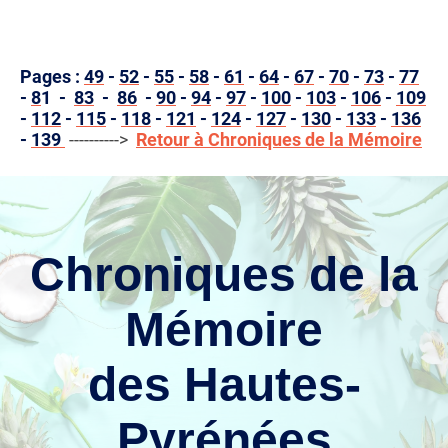
Pages :
49
-
52
-
55
-
58
-
61
-
64
-
67
-
70
-
73
-
77
-
8
1 -
83
-
86
-
90
-
94
-
97
-
100
-
103
-
106
-
109
-
112
-
115
-
118
-
121
-
124
-
127
-
130
-
133
-
136
-
139
---------->
Retour à Chroniques de la Mémoire
Chroniques de la
Mémoire
des Hautes-
Pyrénées