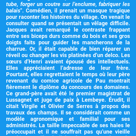
tube, forger un coutre sur l’enclume, fabriquer les
balais
". Comédien, il prenait un masque tragique
pour raconter les histoires du village. On venait le
consulter quand se présentait un vêlage difficile.
Jacques avait remarqué le contraste frappant
entre ses biceps durs comme du bois et ses gros
doigts faits pour guider les mancherons de la
charrue. Or, il était capable de bien réparer un
réveil ou changer les vis platinées d’un delco. Les
sœurs d’Henri avaient épousé des intellectuels.
Elles appréciaient l’adresse de leur frère.
Pourtant, elles regrettaient le temps où leur père
revenant du comice agricole de Pau montrait
fièrement le diplôme du concours des domaines.
Ce grand-père avait été le premier magistrat de
Lussagnet et juge de paix à Lembeye. Érudit, il
citait Virgile et Olivier de Serres à propos des
travaux des champs. Il se considérait comme un
modèle agronomique et familial pour ses
administrés. La taille impeccable de ses haies le
préoccupait et il ne souffrait pas qu’une vieille