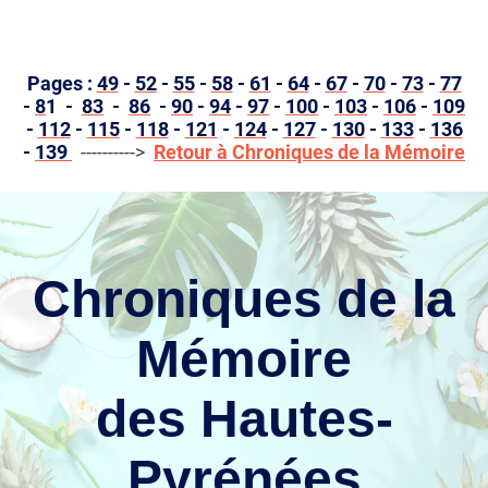
Pages :
49
-
52
-
55
-
58
-
61
-
64
-
67
-
70
-
73
-
77
-
8
1 -
83
-
86
-
90
-
94
-
97
-
100
-
103
-
106
-
109
-
112
-
115
-
118
-
121
-
124
-
127
-
130
-
133
-
136
-
139
---------->
Retour à Chroniques de la Mémoire
Chroniques de la
Mémoire
des Hautes-
Pyrénées