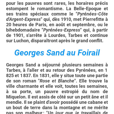
pour les pauvres sont rares, les horaires précis
estompent le romantisme. La Belle-Epoque et
ses trains spéciaux comme le "
Pyrénées-Côte
d'Argent-Express
" qui, dès 1910, met Pierrefitte à
20 heures de Paris, en août et septembre, ou le
bihebdomadaire "
Pyrénées-Express
" qui, à partir
de 1901, s'arrête à Lourdes, Tarbes et continue
sur Luchon, disparaîtront après le grand conflit.
Georges Sand au Foirail
Georges Sand a séjourné plusieurs semaines à
Tarbes, à l'aller et au retour des Pyrénées, en 1
825 et 1 837. En 1831, elle y situe toute une partie
de son roman "
Rose et Blanche
". Elle trouve la
ville charmante et elle voit, toutes les semaines,
à sa porte, un pauvre estropié du nom de
Miquelon. Il est assis de côté sur un petit âne et il
mendie. Il se plaint d'avoir possédé une cabane et
un bout de terre dans la montagne et ne mérite
pas son malheur : "
Un jour que je travaillais de